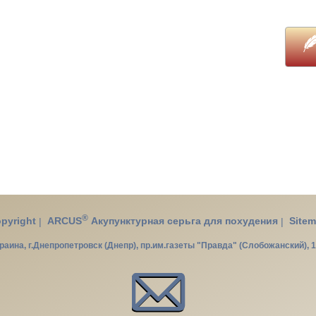
®
pyright
|
ARCUS
Акупунктурная серьга для похудения
|
Site
раина, г.Днепропетровск (Днепр), пр.им.газеты "Правда" (Слобожанский), 