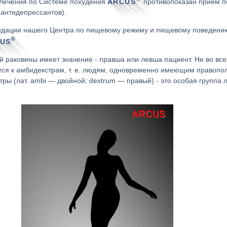
лечения по Системе похудения
ARCUS
противопоказан приём п
 антидепрессантов).
дации нашего Центра по пищевому режиму и пищевому поведению
®
CUS
.
 раковины имеет значение - правша или левша пациент. Не во всех
ится к амбидекстрам, т. е. людям, одновременно имеющим право
стры (лат. ambi — двойной; dextrum — правый) - это особая групп