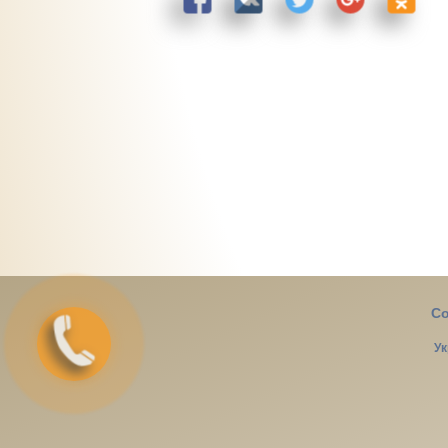
Co
Ук