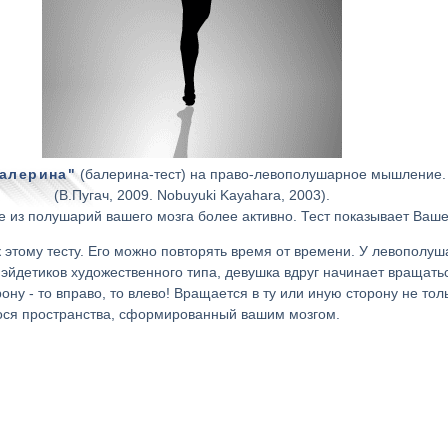
балерина"
(балерина-тест) на право-левополушарное мышление.
(В.Пyгач, 2009. Nobuyuki Kayahara, 2003).
е из полушарий вашего мозга более активно. Тест показывает Ваш
 этому тесту. Его можно повторять время от времени. У левополу
йдетиков художественного типа, девушка вдруг начинает вращатьс
ну - то вправо, то влево! Вращается в ту или иную сторону не толь
ося пространства, сформированный вашим мозгом.