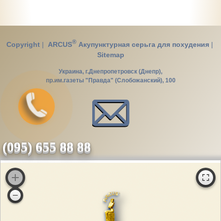
®
Copyright
|
ARCUS
Акупунктурная серьга для похудения
|
Sitemap
Украина, г.Днепропетровск (Днепр),
пр.им.газеты "Правда" (Слобожанский), 100
(095) 655 88 88