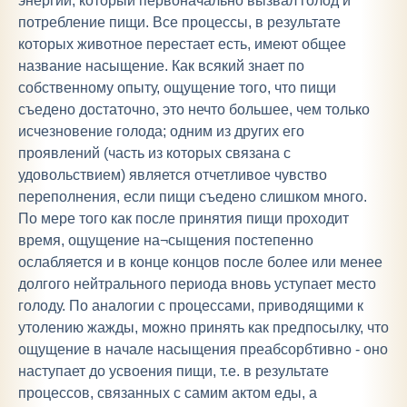
энергии, который первоначально вызвал голод и
потребление пищи. Все процессы, в результате
которых животное перестает есть, имеют общее
название насыщение. Как всякий знает по
собственному опыту, ощущение того, что пищи
съедено достаточно, это нечто большее, чем только
исчезновение голода; одним из других его
проявлений (часть из которых связана с
удовольствием) является отчетливое чувство
переполнения, если пищи съедено слишком много.
По мере того как после принятия пищи проходит
время, ощущение на¬сыщения постепенно
ослабляется и в конце концов после более или менее
долгого нейтрального периода вновь уступает место
голоду. По аналогии с процессами, приводящими к
утолению жажды, можно принять как предпосылку, что
ощущение в начале насыщения преабсорбтивно - оно
наступает до усвоения пищи, т.е. в результате
процессов, связанных с самим актом еды, а