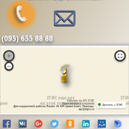
(095) 655 88 88
Работает на API 2ГИС
Лицензионное соглашение
Доехать с 2ГИС
Для корректной работы Raster JS API нужен ключ. Помощь:
api@2gis.ru