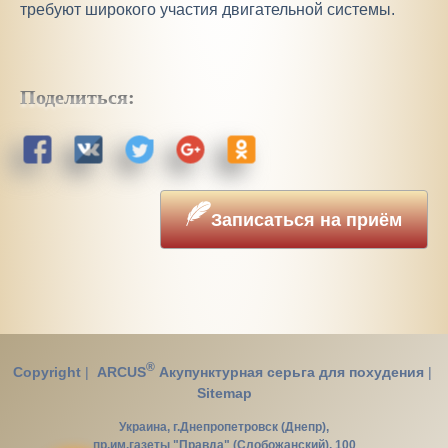
требуют широкого участия двигательной системы.
Поделиться:
Записаться на приём
®
Copyright
|
ARCUS
Акупунктурная серьга для похудения
|
Sitemap
Украина, г.Днепропетровск (Днепр),
пр.им.газеты "Правда" (Слобожанский), 100