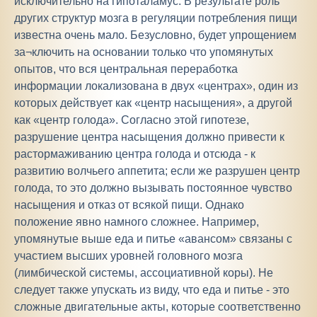
исключительно на гипоталамус. В результате роль
других структур мозга в регуляции потребления пищи
известна очень мало. Безусловно, будет упрощением
за¬ключить на основании только что упомянутых
опытов, что вся центральная переработка
информации локализована в двух «центрах», один из
которых действует как «центр насыщения», а другой
как «центр голода». Согласно этой гипотезе,
разрушение центра насыщения должно привести к
растормаживанию центра голода и отсюда - к
развитию волчьего аппетита; если же разрушен центр
голода, то это должно вызывать постоянное чувство
насыщения и отказ от всякой пищи. Однако
положение явно намного сложнее. Например,
упомянутые выше еда и питье «авансом» связаны с
участием высших уровней головного мозга
(лимбической системы, ассоциативной коры). Не
следует также упускать из виду, что еда и питье - это
сложные двигательные акты, которые соответственно