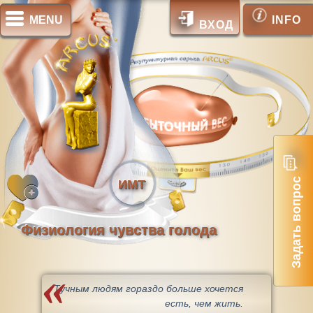
MENU
INFO
ВХОД
Задать вопрос
ИМТ
Физиология чувства голода
Тучным людям гораздо больше хочется
есть, чем жить.