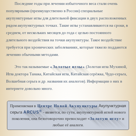
Последние годы при лечении избыточного веса стали очень
популярными (преимущественно в России) специальные
акупунктурные иглы для длительной фиксации в двух расположенных
рядом акупунктурных точках. Такие иглы устанавливаются на сроки, в
среднем, от нескольких месяцев до года с целью постоянного
длительного воздействия на точки акупунктуры. Такое воздействие
требуется при хронических заболеваниях, которые тяжело поддаются
лечению обычными методами.
Это так называемые
«Золотые иглы»
(Золотая игла Мухиной,
Игла доктора Танака, Китайская игла, Китайская серёжка, Чудо-серьга,
Волшебная серьга и др. названия их аналогов). Информации о них в
интернете
довольно много.
Применяемая в
Центре Новой Акупунктуры
Акупунктурная
®
серьга
ARCUS
- является, по сути, акупунктурной иглой нового
поколения, она безоговорочно превосходит «
Золотую иглу
» и
любые её аналоги.