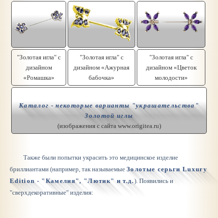
"Золотая игла" с
"Золотая игла" с
"Золотая игла" с
дизайном
дизайном «Ажурная
дизайном «Цветок
«Ромашка»
бабочка»
молодости»
Каталог - некоторые варианты "украшательства"
Золотой иглы
(изображения с сайта www.origitea.ru)
Также были попытки украсить это медицинское изделие
бриллиантами (например, так называемые
Золотые серьги Luxury
Edition - "Камелия", "Лютик" и т.д.
). Появились и
"сверхдекоративные" изделия: