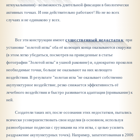
иглоукалывания) - возможность длительной фиксации в биологически
активных точках. И они действительно работают! Но не во всех
случаях и не одинаково у всех.
Все эти конструкции имеют
существенный недостаток
: при
установке "золотой иглы" оба её колющих конца оказываются снаружи
(в этом легко убедиться, посмотрев на приведенные в статье
фотографии "Золотой иглы" в ушной раковине) и, однократно проколов
необходимые точки, больше не оказывают на них колющего
воздействия. В результате "золотая игла "не оказывает собственно
акупунктурное воздействие, резко снижается эффективность её
лечебного воздействия и быстро развивается адаптация (привыкание) к
ней.
Создатели таких игл, после осознания этих недостатков, пытались
всячески усовершенствовать свои изделия (в основном, используя
разнообразные подвески с грузиками на эти иглы, с целью усилить
раздражение акупунктурных точек). Например, запатентованная в 2006