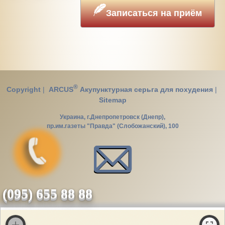
Записаться на приём
®
Copyright
|
ARCUS
Акупунктурная серьга для похудения
|
Sitemap
Украина, г.Днепропетровск (Днепр),
пр.им.газеты "Правда" (Слобожанский), 100
(095) 655 88 88