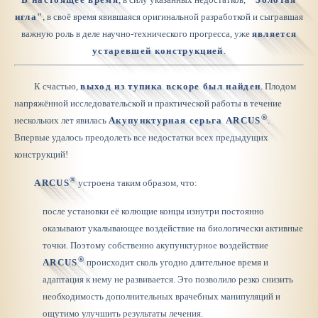
игла"
, в своё время явившаяся оригинальной разработкой и сыгравшая
важную роль в деле научно-технического прогресса, уже
является
устаревшей конструкцией
.
К счастью,
выход из тупика вскоре был найден
.
Плодом
напряжённой исследовательской и практической работы в течение
®
нескольких лет явилась
Акупунктурная серьга ARCUS
.
Впервые удалось
преодолеть все недостатки
всех предыдущих
конструкций!
®
ARCUS
устроена таким образом, что:
после установки её колющие концы изнутри постоянно
оказывают укалывающее воздействие на биологически активные
точки. Поэтому собственно акупунктурное воздействие
®
ARCUS
происходит сколь угодно длительное время и
адаптация к нему не развивается. Это позволило резко снизить
необходимость дополнительных врачебных манипуляций и
ощутимо улучшить результаты лечения.