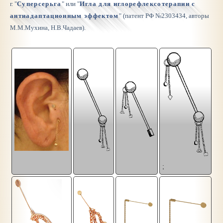
г. "
Суперсерьга
" или "
Игла для иглорефлексотерапии с
антиадаптационным эффектом
" (патент РФ №2303434, авторы
М.М.Мухина, Н.В.Чадаев).
;