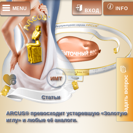
MENU
INFO
ВХОД
Задать вопрос
ИМТ
Статьи
ARCUS® превосходит устаревшую «Золотую
иглу» и любые её аналоги.