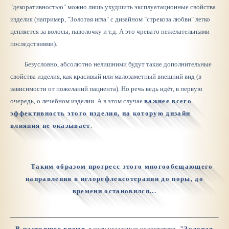
"декоративностью" можно лишь ухудшить эксплуатационные свойства
изделия (например, "Золотая игла" с дизайном "стрекоза любви" легко
цепляется за волосы, наволочку и т.д. А это чревато нежелательными
последствиями).
Безусловно, абсолютно нелишними будут такие дополнительные
свойства изделия, как красивый или малозаметный внешний вид (в
зависимости от пожеланий пациента). Но речь ведь идёт, в первую
очередь, о лечебном изделии. А в этом случае
важнее всего
эффективность этого изделия, на которую дизайн
влияния не оказывает
.
Таким образом прогресс этого многообещающего
направления в иглорефлексотерапии до поры, до
времени остановился...
В настоящее время
, в силу указанных недостатков,
"Золотая