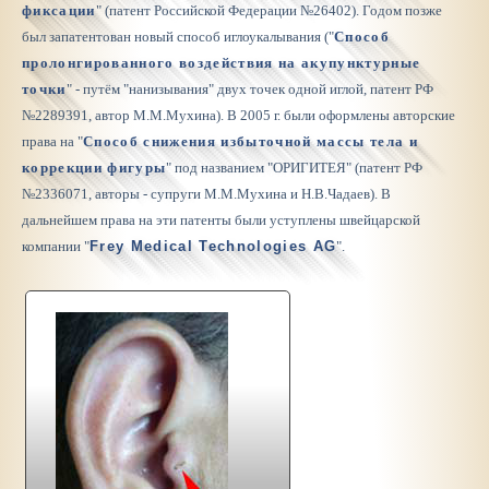
фиксации
" (патент Российской Федерации №26402). Годом позже
был запатентован новый способ иглоукалывания ("
Способ
пролонгированного воздействия на акупунктурные
точки
" - путём "нанизывания" двух точек одной иглой, патент РФ
№2289391, автор М.М.Мухина). В 2005 г. были оформлены авторские
права на "
Способ снижения избыточной массы тела и
коррекции фигуры
" под названием "ОРИГИТЕЯ" (патент РФ
№2336071, авторы - супруги М.М.Мухина и Н.В.Чадаев). В
дальнейшем права на эти патенты были уступлены швейцарской
компании "
Frey Medical Technologies AG
".